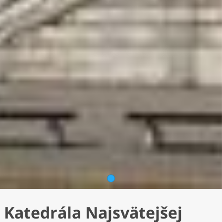
1
Katedrála Najsvätejšej