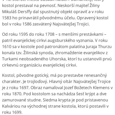
kostol prestaval na pevnosť. Neskorší majiteľ Žiliny
Mikuláš Dersffy dal spustnutý objekt opraviť a v roku
1583 ho prinavrátil pôvodnému účelu. Opravený kostol
bol v roku 1586 zasvätený Najsvätejšej Trojici.
Od roku 1595 do roku 1708 – s menšími prestávkami –
patril evanjelickej cirkvi augsburského vyznania. V roku
1610 sa v kostole pod patronátom palatína Juraja Thurzu
konala tzv. Žilinská synoda, zhromaždenie evanjelikov z
Turkami neobsadeného Uhorska, ktorí tu ustanovili prvú
cirkevnú organizáciu evanjelickej cirkvi.
Kostol, pôvodne gotický, má po prestavbe renesančný
charakter. Je trojloďový. Hlavný oltár Najsvätejšej Trojice
je z roku 1697. Obraz namaľoval Jozef Božetech Klemens v
roku 1870. Pod kostolom sa nachádza šesť krýpt a dve
zamurované studne. Siedma krypta je pod pristavenou
Kalváriou na východnej strane kostola, ktorú postavili v
roku 1699.