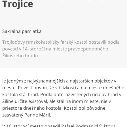
Trojice
Sakrálna pamiatka
Trojloďový rímskokatolícky farský kostol postavili podľa
povestí v 14. storočí na mieste pravdepodobného
Žilinského hradu.
Je jedným z najvýznamnejších a najstarších objektov v
meste. Povesť hovorí, že v blízkosti a na mieste dnešného
kostola stál hrad. Podľa doteraz zistených údajov hrad v
Žiline určite existoval, ale stál na inom mieste, nie v
priestore dnešného kostola. Kostol bol pôvodne
zasvätený Panne Márii.
V 16. storočí mesto obsadil Rafael Podmanický, ktorý