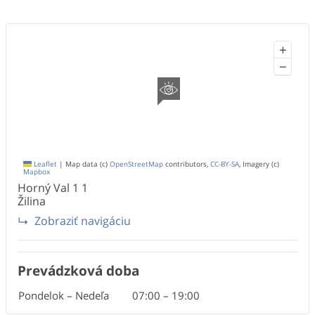
+
−
Leaflet
|
Map data (c)
OpenStreetMap
contributors,
CC-BY-SA
, Imagery (c)
Mapbox
Horný Val 1
1
Žilina
Zobraziť navigáciu
Prevádzková doba
Pondelok – Nedeľa
07:00
–
19:00