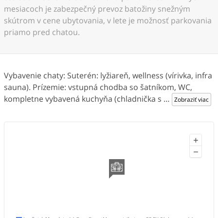
mesiacoch je zabezpečný prevoz batožiny snežným
skútrom v cene ubytovania, v lete je možnosť parkovania
priamo pred chatou.
Vybavenie chaty: Suterén: lyžiareň, wellness (vírivka, infra
sauna). Prízemie: vstupná chodba so šatníkom, WC,
kompletne vybavená kuchyňa (chladnička s
…
Zobraziť viac
+
−