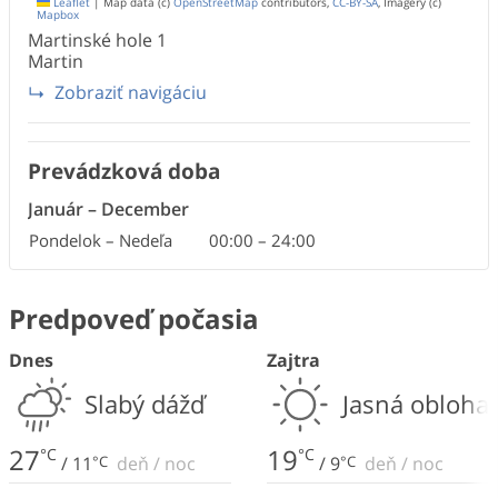
Leaflet
|
Map data (c)
OpenStreetMap
contributors,
CC-BY-SA
, Imagery (c)
Mapbox
Martinské hole
1
Martin
Zobraziť navigáciu
Prevádzková doba
Január
–
December
Pondelok – Nedeľa
00:00
–
24:00
Predpoveď počasia
Dnes
Zajtra
Slabý dážď
Jasná obloha
27
19
°C
°C
/
11
°C
deň
/
noc
/
9
°C
deň
/
noc