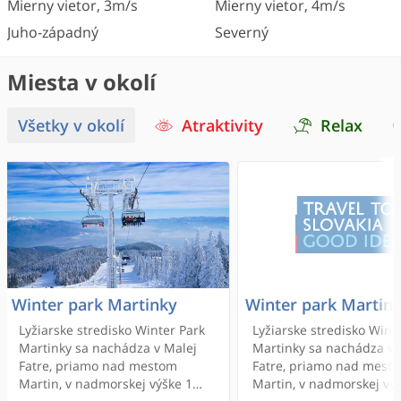
Mierny vietor
,
3
m/s
Mierny vietor
,
4
m/s
Juho-západný
Severný
Miesta v okolí
Všetky v okolí
Atraktivity
Relax
Winter park Martinky
Winter park Martin
Lyžiarske stredisko Winter Park
Lyžiarske stredisko Wint
Martinky sa nachádza v Malej
Martinky sa nachádza v 
Fatre, priamo nad mestom
Fatre, priamo nad mest
Martin, v nadmorskej výške 1
Martin, v nadmorskej vý