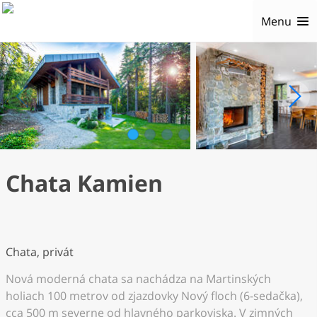
Menu
1
2
3
4
Chata Kamien
Chata, privát
Nová moderná chata sa nachádza na Martinských
holiach 100 metrov od zjazdovky Nový floch (6-sedačka),
cca 500 m severne od hlavného parkoviska. V zimných