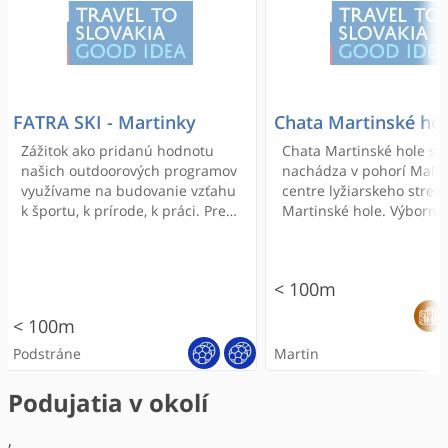
FATRA SKI - Martinky
Chata Martinské ho
Zážitok ako pridanú hodnotu
Chata Martinské hole sa
našich outdoorových programov
nachádza v pohorí Malá 
využívame na budovanie vzťahu
centre lyžiarskeho stred
k športu, k prírode, k práci. Pre
Martinské hole. Výborné
deti máme vytvorený systém
snehové podmienky v z
zážitkových lyžiarskych,
období (prírodný sneh)
plaveckých a in-line
predurčujú stredisko k
< 100m
korčuliarskych kurzov, škôl v
turisticko-lyžiarskym akt
prírode a táborov, pre dospolých
najmä zjazdovému lyžov
< 100m
systém zážitkových outdoorovo-
veď najbližší lyžiarsky vl
teambuildingových a športovo-
vzdialený od chaty len 8
Podstráne
Martin
poznávacích programov.
metrov.
Podujatia v okolí
,