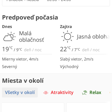
Predpoveď počasia
Dnes
Zajtra
Malá
Jasná obloha
oblačnosť
19
22
°C
°C
/
9
°C
deň
/
noc
/
7
°C
deň
/
noc
Mierny vietor
,
4
m/s
Slabý vietor
,
2
m/s
Severný
Východný
Miesta v okolí
Všetky v okolí
Atraktivity
Relax