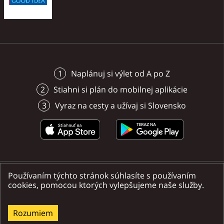
Naplánuj si výlet od A po Z
Stiahni si plán do mobilnej aplikácie
Vyraz na cesty a užívaj si Slovensko
Používaním týchto stránok súhlasíte s používaním
Nájdete nás na sociálnych sieťach
cookies, pomocou ktorých vylepšujeme naše služby.
Rozumiem