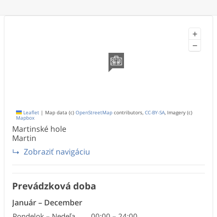
+
−
Leaflet
|
Map data (c)
OpenStreetMap
contributors,
CC-BY-SA
, Imagery (c)
Mapbox
Martinské hole
Martin
Zobraziť navigáciu
Prevádzková doba
Január
–
December
Pondelok – Nedeľa
00:00
–
24:00