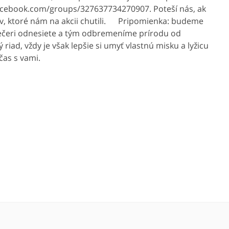
.facebook.com/groups/327637734270907. Poteší nás, ak
jov, ktoré nám na akcii chutili. Pripomienka: budeme
o večeri odnesiete a tým odbremeníme prírodu od
ad, vždy je však lepšie si umyť vlastnú misku a lyžicu
čas s vami.