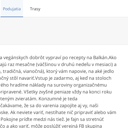
Podujatia
Trasy
ka vegánskych dobrôt vypraví po recepty na Balkán.Ako
ajú raz mesačne (väčšinou v druhú nedeľu v mesiaci) a
á, tradičná, vianočná), ktorý vám napovie, na aké jedlo
čný stôl navariť.Vstup je zadarmo, aj keď na stoloch
torého hradíme náklady na suroviny organizačnému
pripravené. Všetky zvyšné peniaze vždy na konci roku
steným zvieratám. Konzumné je teda
akávame, že sa do varenia zapojíte aj vy, naši
ke. Ak neviete variť, nestíhate nič pripraviť alebo vám
 Pokojne príďte medzi nás tiež. Je fajn sa stretnúť
čo a ako variť, môže poslúžiť verejná FB skupina