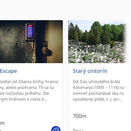
Escape
Starý cintorín
ozdiel od čítania knihy, hrania
Od čias uhorského kráľa
ry, alebo pozerania TV sa tu
Kolomana (1095 – 1116) sa mu
ate súčasťou príbehu. Ste
zomrelí pochovávať iba na
ným hrdinom a cesta k
vysvätenej pôde, t. j. pri
ode je vo vašich rukách. Je len
cirkevných stavbách – kostolo
ás a vašom tíme ako rýchlo
Žiline boli v stredoveku iba d
700m
žete uniknúť z priestoru
také miesta – Kostol sv. Štefa
0m
ho prekážok, hádaniek a
kráľa, ktorý vznikol niekedy
olamov. Počas celej hry bude
začiatkom 13. storočia a farsk
a
Žilina