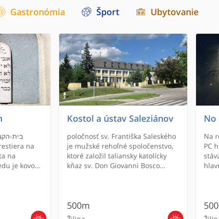
Gastronómia
Šport
Ubytovanie
n
Kostol a ústav Saleziánov
No 
poločnosť sv. Františka Saleského
Na r
je mužské rehoľné spoločenstvo,
PC h
ta na
ktoré založil taliansky katolícky
stáv
edu je kovová
kňaz sv. Don Giovanni Bosco
hlav
je
(1815-1888). Narodil sa 16.
slob
níkovým
augusta 1815 v Beccchi v
na v
ápisom כי
Taliansku v chudobnej rodine.
doká
500m
50
אם י.
Otec sa volal František a matka
plné
0 x 180
Margita. Otec mu zomrel, keď mal
hlav
Žilina
Žilin