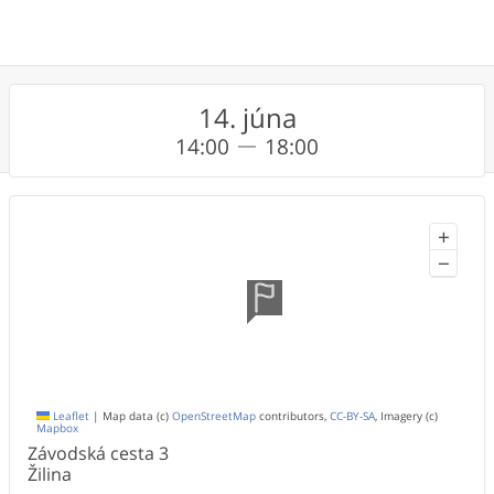
14. júna
14:00
18:00
+
−
Leaflet
|
Map data (c)
OpenStreetMap
contributors,
CC-BY-SA
, Imagery (c)
Mapbox
Závodská cesta
3
Žilina