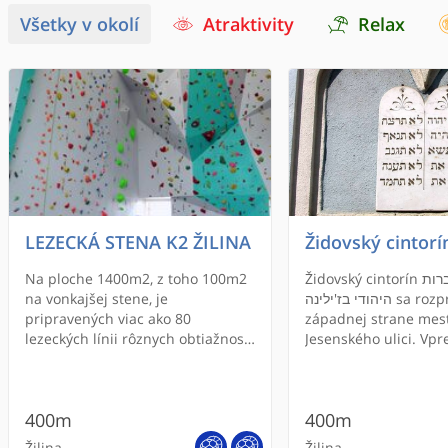
Všetky v okolí
Atraktivity
Relax
LEZECKÁ STENA K2 ŽILINA
Židovský cintorí
Na ploche 1400m2, z toho 100m2
Židovský cintorín בית-הקברות
na vonkajšej stene, je
היהודי בז'ילינה sa rozprestiera na
pripravených viac ako 80
západnej strane mes
lezeckých línii rôznych obtiažností
Jesenského ulici. Vpr
na kratších, dlhších, kolmých,
vchodová brána, ktorá 
mierne previsnutých,
trojosová, s trojuhol
previsnutých a položených
štítom a hebrejským n
400m
400m
profiloch. Každá z ciest je
ש אחריתותקותך לאתכרת
klasifikovaná a farebne označená.
Cintorín má veľkosť 4
Žilina
Žilina