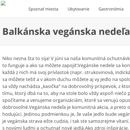
Spoznať miesta
Ubytovanie
Gastronómia
Balkánska vegánska nedeľa
Niko nezna šta to sija! V júni sa naša komunitná ochutnáv
to funguje a ako sa môžete zapojiť:Vegánske nedele sa kon
každá z nich má svoj prívlastok (napr. strukovinová, indick
sa môžete tešiť a v akom duchu môžete aj vy jedlo na spolo
sa vždy nachádza „kasička“ na dobrovoľný príspevok, z k
tímu, ktorý dbá na to, aby na stole bolo vždy aspoň niečo 
spočítame a venujeme organizáciám, ktoré sa venujú opu
dobrovoľné.Vegánska nedeľa je komunitná akcia, a preto oč
hodujúci. Jedinou podmienkou je, že vaše jedlo bude vegáns
je vegánska strava ešte cudzia, i tak ste samozrejme vítaní.
s novými ľuďmi a ochutnať nové jedlá.Ako zdroj inšpirácie, 