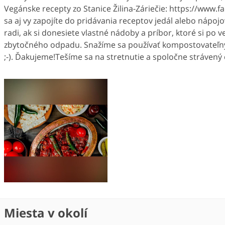
Vegánske recepty zo Stanice Žilina-Záriečie: https://www
sa aj vy zapojíte do pridávania receptov jedál alebo nápo
radi, ak si donesiete vlastné nádoby a príbor, ktoré si p
zbytočného odpadu. Snažíme sa používať kompostovateľný ri
;-). Ďakujeme!Tešíme sa na stretnutie a spoločne strávený 
Miesta v okolí