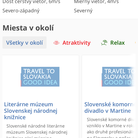
Dosť čerstvý vietor
,
6
m/s
Mierny vietor
,
4
m/s
Severo-západný
Severný
Miesta v okolí
Všetky v okolí
Atraktivity
Relax
Literárne múzeum
Slovenské komorné
Slovenskej národnej
divadlo v Martine
knižnice
Slovenské komorné diva
vzniklo v Martine v roku
Slovenské národné literárne
ako druhé profesionálne
múzeum Slovenskej národnej
na Slovensku a počas svo