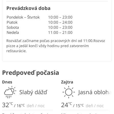
Prevádzková doba
Pondelok – Štvrtok
10:00
–
23:00
Piatok
10:00
–
24:00
Sobota
10:00
–
23:00
Nedeľa
11:00
–
21:00
Rozvážať začíname počas pracovných dní od 11:00.Rozvoz
pizze a jedál končí vždy hodinu pred zatvorením
reštaurácie.
Predpoveď počasia
Dnes
Zajtra
Slabý dážď
Jasná obloha
32
24
°C
°C
/
16
°C
deň
/
noc
/
15
°C
deň
/
noc