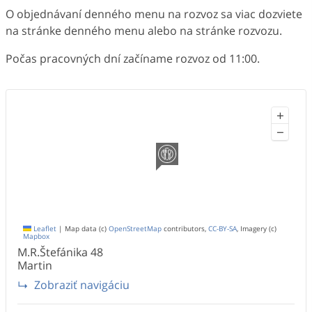
O objednávaní denného menu na rozvoz sa viac dozviete
na stránke denného menu alebo na stránke rozvozu.
Počas pracovných dní začíname rozvoz od 11:00.
+
−
Leaflet
|
Map data (c)
OpenStreetMap
contributors,
CC-BY-SA
, Imagery (c)
Mapbox
M.R.Štefánika
48
Martin
Zobraziť navigáciu