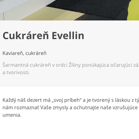
Cukráreň Evellin
Kaviareň, cukráreň
Šarmantná cukráreň v srdci Žiliny ponúkajúca očarujúci záž
a tvorivosti.
Každý náš dezert má „svoj príbeh“ a je tvorený s láskou z tý
nám rozmaznať Vaše zmysly a ochutnajte naše vzrušujúce
umenia.