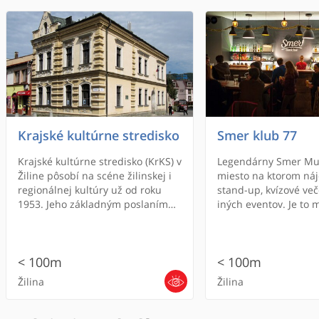
Krajské kultúrne stredisko
Smer klub 77
Krajské kultúrne stredisko (KrKS) v
Legendárny Smer Mus
Žiline pôsobí na scéne žilinskej i
miesto na ktorom ná
regionálnej kultúry už od roku
stand-up, kvízové ve
1953. Jeho základným poslaním
iných eventov. Je to m
vždy bolo vytváranie podmienok
si dáte dobré pivo a z
pre činnosť jednotlivcov i
skvelú zábavu.
kolektívov posilňujúcich národnú
< 100m
< 100m
a kultúrnu identitu, prinášajúcich
hodnoty v oblasti miestnej
Žilina
Žilina
kultúry, folklóru, tradičnej ľudovej
tvorby, záujmovo-umeleckej
činnosti a vzdelávania, a to najmä