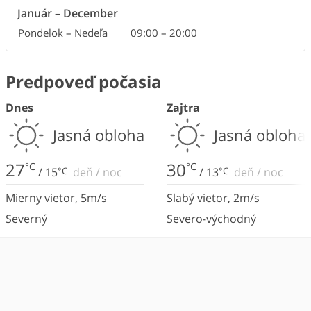
Január
–
December
Pondelok – Nedeľa
09:00
–
20:00
Predpoveď počasia
Dnes
Zajtra
Jasná obloha
Jasná obloha
27
30
°C
°C
/
15
°C
deň
/
noc
/
13
°C
deň
/
noc
Mierny vietor
,
5
m/s
Slabý vietor
,
2
m/s
Severný
Severo-východný