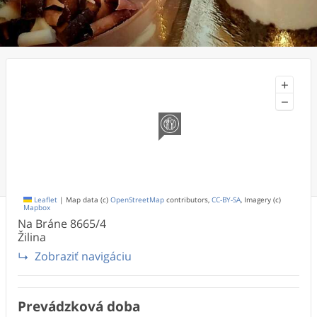
+
−
Leaflet
|
Map data (c)
OpenStreetMap
contributors,
CC-BY-SA
, Imagery (c)
Mapbox
Na Bráne
8665/4
Žilina
Zobraziť navigáciu
Prevádzková doba