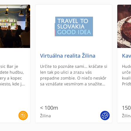
Virtuálna realita Žilina
Kav
ic Bar je
Určite to poznáte sami… kráčate si
Hudo
jdete hudbu,
len tak po ulici a zrazu vás
urče
čery a kopec
prepadne zombie. O niečo neskôr
kval
iesto, kde je
sa vznášate vesmírom a snažíte
Príď
ažijete
sa dotknúť Slnka, potom sa
schladíte pri prieskume morského
dna a nakoniec si skočíte z
< 100m
15
mrakodrapu. Jednoducho taký
klasický deň s virtuálnou realitou,
Žilina
Žilin
ktorý je ako stvorený pre všetky
vekové kategórie a to aj pre rodiny
s deťmi od 6 rokov!