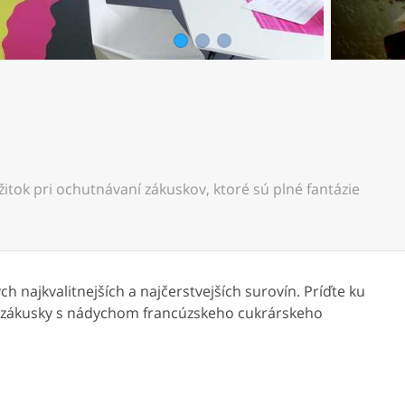
1
2
3
itok pri ochutnávaní zákuskov, ktoré sú plné fantázie
ch najkvalitnejších a najčerstvejších surovín. Príďte ku
 zákusky s nádychom francúzskeho cukrárskeho