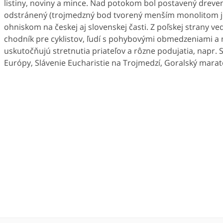
listiny, noviny a mince. Nad potokom bol postavený dreven
odstránený (trojmedzný bod tvorený menším monolitom je 
ohniskom na českej aj slovenskej časti. Z poľskej strany v
chodník pre cyklistov, ľudí s pohybovými obmedzeniami a 
uskutočňujú stretnutia priateľov a rôzne podujatia, napr. S
Európy, Slávenie Eucharistie na Trojmedzí, Goralský marat