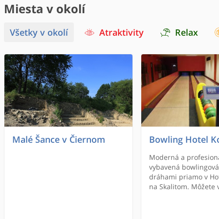
Miesta v okolí
Všetky v okolí
Atraktivity
Relax
Malé Šance v Čiernom
Bowling Hotel Ko
Moderná a profesion
vybavená bowlingová
dráhami priamo v Hot
na Skalitom. Môžete 
fajčiarsku aj nefajčia
Na svoje si prídu nie
amatérski, ale aj pro