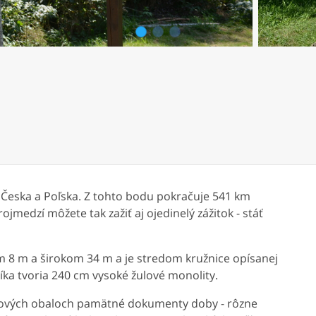
1
2
3
, Česka a Poľska. Z tohto bodu pokračuje 541 km
jmedzí môžete tak zažiť aj ojedinelý zážitok - stáť
m 8 m a širokom 34 m a je stredom kružnice opísanej
ka tvoria 240 cm vysoké žulové monolity.
kovových obaloch pamätné dokumenty doby - rôzne