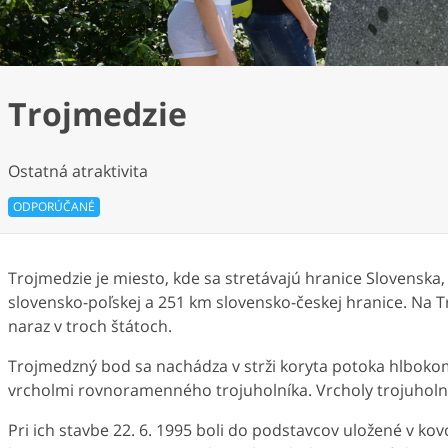
Trojmedzie
Ostatná atraktivita
ODPORÚČANÉ
Trojmedzie je miesto, kde sa stretávajú hranice Slovenska
slovensko-poľskej a 251 km slovensko-českej hranice. Na Tro
naraz v troch štátoch.
Trojmedzný bod sa nachádza v strži koryta potoka hlboko
vrcholmi rovnoramenného trojuholníka. Vrcholy trojuholní
Pri ich stavbe 22. 6. 1995 boli do podstavcov uložené v 