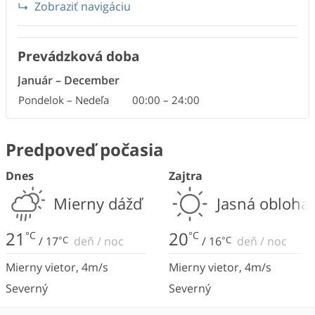
Zobraziť navigáciu
Prevádzková doba
Január
–
December
Pondelok – Nedeľa
00:00
–
24:00
Predpoveď počasia
Dnes
Zajtra
Mierny dážď
Jasná obloha
21
20
°C
°C
/
17
°C
deň
/
noc
/
16
°C
deň
/
noc
Mierny vietor
,
4
m/s
Mierny vietor
,
4
m/s
Severný
Severný