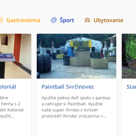
Gastronómia
Šport
Ubytovanie
loniál
Paintball Svrčinovec
Sta
álne
Využite pekný deň spolu s partiou
 herňa s 2
a zahrajte si Paintball. Využite
eli Koloniál
naše super ihrisko v tichom
využiť
prostredí! Ihrisko: zrúcanina +
rsku zónu.
okolie cca 2200m2.
 len
fesionálni