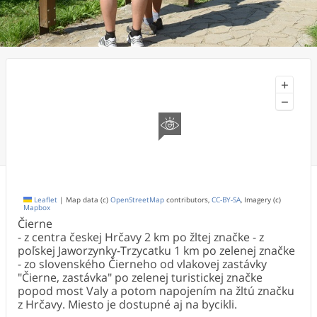
+
−
Leaflet
|
Map data (c)
OpenStreetMap
contributors,
CC-BY-SA
, Imagery (c)
Mapbox
Čierne
- z centra českej Hrčavy 2 km po žltej značke - z
poľskej Jaworzynky-Trzycatku 1 km po zelenej značke
- zo slovenského Čierneho od vlakovej zastávky
"Čierne, zastávka" po zelenej turistickej značke
popod most Valy a potom napojením na žltú značku
z Hrčavy. Miesto je dostupné aj na bycikli.