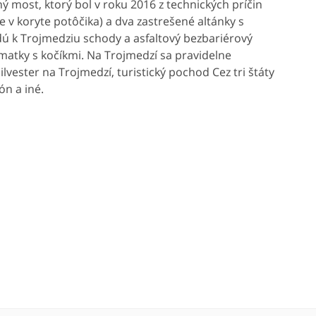
ý most, ktorý bol v roku 2016 z technických príčin
v koryte potôčika) a dva zastrešené altánky s
edú k Trojmedziu schody a asfaltový bezbariérový
matky s kočíkmi. Na Trojmedzí sa pravidelne
ilvester na Trojmedzí, turistický pochod Cez tri štáty
ón a iné.