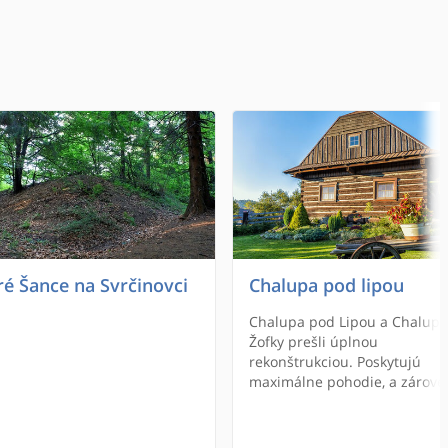
ré Šance na Svrčinovci
Chalupa pod lipou
Chalupa pod Lipou a Chalupa
Žofky prešli úplnou
rekonštrukciou. Poskytujú
maximálne pohodie, a zároveň
zachovávajú atmosféru typick
drevenice. Nachádajú sa v ti
a príjemnom prostredí Kysuc