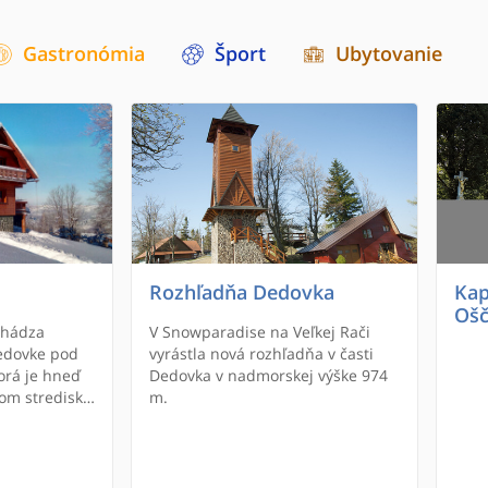
Gastronómia
Šport
Ubytovanie
Rozhľadňa Dedovka
Kap
Ošč
chádza
V Snowparadise na Veľkej Rači
edovke pod
vyrástla nová rozhľadňa v časti
torá je hneď
Dedovka v nadmorskej výške 974
kom stredisku
m.
ača. Hostia
ú zrubovú