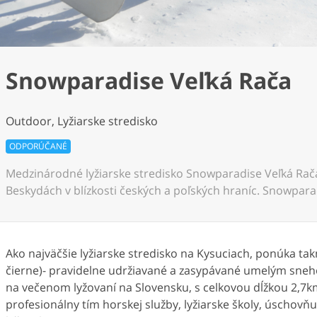
Snowparadise Veľká Rača
Outdoor, Lyžiarske stredisko
ODPORÚČANÉ
Medzinárodné lyžiarske stredisko Snowparadise Veľká Rač
Beskydách v blízkosti českých a poľských hraníc. Snowpara
Ako najväčšie lyžiarske stredisko na Kysuciach, ponúka tak
čierne)- pravidelne udržiavané a zasypávané umelým sneho
na večenom lyžovaní na Slovensku, s celkovou dĺžkou 2,7k
profesionálny tím horskej služby, lyžiarske školy, úschovň