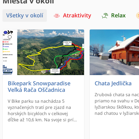
Miesta v okolí
Všetky v okolí
Atraktivity
Relax
Bikepark Snowparadise
Chata Jedlička
Veľká Rača Oščadnica
Zrubová chata sa na
priamo na svahu v D
V Bike parku sa nachádza 5
lyžiarskou škôlkou, k
vyznačených tratí pre zjazd na
nad chatou v lyžiars
horských bicykloch v celkovej
Snowparadise Veľká R
dĺžke až 10,6 km. Na svoje si prídu
majú k dispozícii cel
rodiny s deťmi aj skúsení jazdci.
chatu.
Náročnejšie trate obsahujú
prírodné aj umelé skoky, vlny či