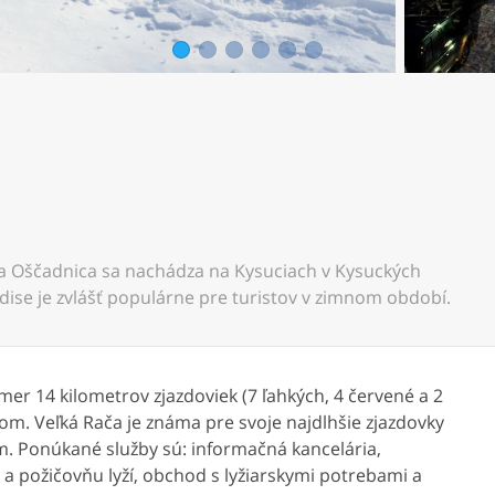
1
2
3
4
5
6
a Oščadnica sa nachádza na Kysuciach v Kysuckých
dise je zvlášť populárne pre turistov v zimnom období.
mer 14 kilometrov zjazdoviek (7 ľahkých, 4 červené a 2
m. Veľká Rača je známa pre svoje najdlhšie zjazdovky
m. Ponúkané služby sú: informačná kancelária,
u a požičovňu lyží, obchod s lyžiarskymi potrebami a