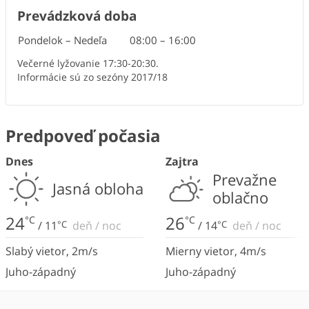
Prevádzková doba
Pondelok – Nedeľa
08:00
–
16:00
Večerné lyžovanie 17:30-20:30.
Informácie sú zo sezóny 2017/18
Predpoveď počasia
Dnes
Zajtra
Prevažne
Jasná obloha
oblačno
24
26
°C
°C
/
11
°C
deň
/
noc
/
14
°C
deň
/
noc
Slabý vietor
,
2
m/s
Mierny vietor
,
4
m/s
Juho-západný
Juho-západný