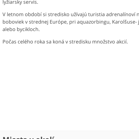
lyžiarsky servis.
V letnom období si stredisko užívajú turistia adrenalínoví 
boboviek v strednej Európe, pri aquazorbingu, Karolšuse- 
alebo bycikloch.
Počas celého roka sa koná v stredisku množstvo akcií.