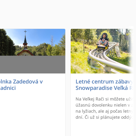
lnka Zadedová v
Letné centrum zábavy
adnici
Snowparadise Veľká R
Na Veľkej Rači si môžete užiť
úžasnú dovolenku nielen v z
na lyžiach, ale aj počas letný
dní. Či už si plánujete oddýc
a načerpať energiu v prekrás
kysuckej prírode alebo ste akt
milovníci horskej turistiky či