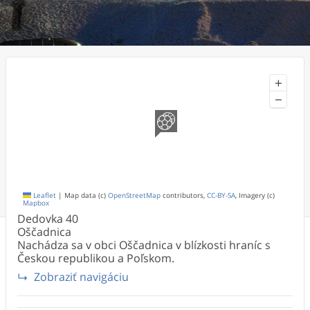
+
−
Leaflet
|
Map data (c)
OpenStreetMap
contributors,
CC-BY-SA
, Imagery (c)
Mapbox
Dedovka
40
Oščadnica
Nachádza sa v obci Oščadnica v blízkosti hraníc s
Českou republikou a Poľskom.
Zobraziť navigáciu