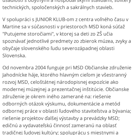
usadlosti s obytnými a hospodárskymi stavbami, solitéry
technických, spoločenských a sakrálnych stavieb.
V spolupráci s JUNIOR KLUB-om z centra voľného času v
Martine sa v súčasnosti v priestoroch MSD koná súťaž
"Putujeme storočiami", v ktorej sa deti zo ZŠ učia
spoznávať jednotlivé predmety zo zbierok múzea, zvyky a
obyčaje slovenského ľudu severozápadnej oblasti
Slovenska.
Od novembra 2004 funguje pri MSD Občianske združenie
Jahodnícke háje, ktorého hlavným cieľom je všestranný
rozvoj MSD, celoštátnej národopisnej expozície ako
modernej múzejnej a prezentačnej inštitúcie. Občianske
združenie je okrem iného zamerané na: riešenie
odborných otázok výskumu, dokumentácie a metód
odbornej práce v oblasti ľudového staviteľstva a bývania;
riešenie projektov ďalšej výstavby a prevádzky MSD;
edičnú a vydavateľskú činnosť zameranú na oblasť
tradičnej ľudovej kultúry; spoluprácu s miestnymi a