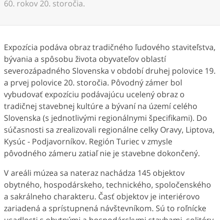
60. rokov 20. storočia.
Expozícia podáva obraz tradičného ľudového staviteľstva,
bývania a spôsobu života obyvateľov oblastí
severozápadného Slovenska v období druhej polovice 19.
a prvej polovice 20. storočia. Pôvodný zámer bol
vybudovať expozíciu podávajúcu ucelený obraz o
tradičnej stavebnej kultúre a bývaní na území celého
Slovenska (s jednotlivými regionálnymi špecifikami). Do
súčasnosti sa zrealizovali regionálne celky Oravy, Liptova,
Kysúc - Podjavorníkov. Región Turiec v zmysle
pôvodného zámeru zatiaľ nie je stavebne dokončený.
V areáli múzea sa nateraz nachádza 145 objektov
obytného, hospodárskeho, technického, spoločenského
a sakrálneho charakteru. Časť objektov je interiérovo
zariadená a sprístupnená návštevníkom. Sú to roľnícke