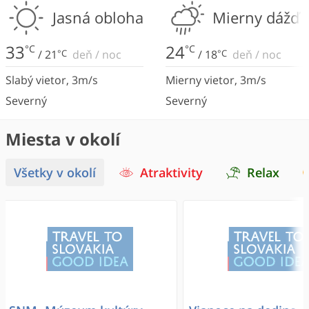
Jasná obloha
Mierny dážď
33
24
°C
°C
/
21
°C
deň
/
noc
/
18
°C
deň
/
noc
Slabý vietor
,
3
m/s
Mierny vietor
,
3
m/s
Severný
Severný
Miesta v okolí
Všetky v okolí
Atraktivity
Relax