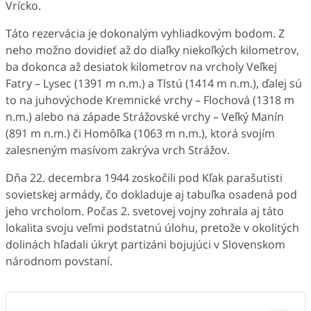
Vrícko.
Táto rezervácia je dokonalým vyhliadkovým bodom. Z
neho možno dovidieť až do diaľky niekoľkých kilometrov,
ba dokonca až desiatok kilometrov na vrcholy Veľkej
Fatry – Lysec (1391 m n.m.) a Tlstú (1414 m n.m.), ďalej sú
to na juhovýchode Kremnické vrchy – Flochová (1318 m
n.m.) alebo na západe Strážovské vrchy – Veľký Manín
(891 m n.m.) či Homôľka (1063 m n.m.), ktorá svojím
zalesneným masívom zakrýva vrch Strážov.
Dňa 22. decembra 1944 zoskočili pod Kľak parašutisti
sovietskej armády, čo dokladuje aj tabuľka osadená pod
jeho vrcholom. Počas 2. svetovej vojny zohrala aj táto
lokalita svoju veľmi podstatnú úlohu, pretože v okolitých
dolinách hľadali úkryt partizáni bojujúci v Slovenskom
národnom povstaní.