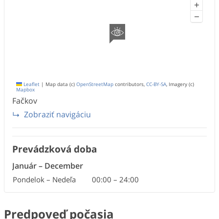
+
−
Leaflet
|
Map data (c)
OpenStreetMap
contributors,
CC-BY-SA
, Imagery (c)
Mapbox
Fačkov
Zobraziť navigáciu
Prevádzková doba
Január
–
December
Pondelok – Nedeľa
00:00
–
24:00
Predpoveď počasia