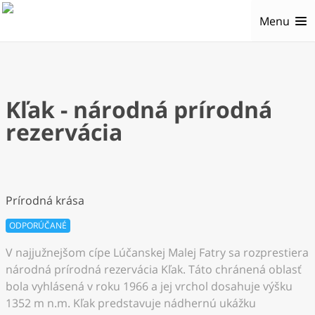
Menu
Kľak - národná prírodná
rezervácia
Prírodná krása
ODPORÚČANÉ
V najjužnejšom cípe Lúčanskej Malej Fatry sa rozprestiera
národná prírodná rezervácia Kľak. Táto chránená oblasť
bola vyhlásená v roku 1966 a jej vrchol dosahuje výšku
1352 m n.m. Kľak predstavuje nádhernú ukážku