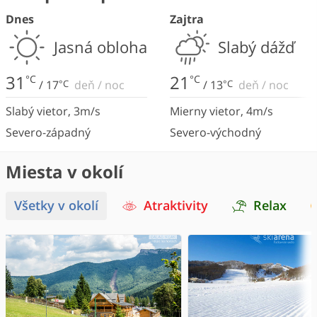
Dnes
Zajtra
Jasná obloha
Slabý dážď
31
21
°C
°C
/
17
°C
deň
/
noc
/
13
°C
deň
/
noc
Slabý vietor
,
3
m/s
Mierny vietor
,
4
m/s
Severo-západný
Severo-východný
Miesta v okolí
Všetky v okolí
Atraktivity
Relax