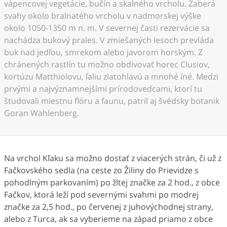
vápencovej vegetácie, bučín a skalného vrcholu. Zaberá
svahy okolo bralnatého vrcholu v nadmorskej výške
okolo 1050-1350 m n. m. V severnej časti rezervácie sa
nachádza bukový prales. V zmiešaných lesoch prevláda
buk nad jedľou, smrekom alebo javorom horským. Z
chránených rastlín tu možno obdivovať horec Clusiov,
kortúzu Matthiolovu, ľaliu zlatohlavú a mnohé íné. Medzi
prvými a najvýznamnejšími prírodovedcami, ktorí tu
študovali miestnu flóru a faunu, patril aj švédsky botanik
Goran Wahlenberg.
Na vrchol Kľaku sa možno dostať z viacerých strán, či už z
Fačkovského sedla (na ceste zo Žiliny do Prievidze s
pohodlným parkovaním) po žltej značke za 2 hod., z obce
Fačkov, ktorá leží pod severnými svahmi po modrej
značke za 2,5 hod., po červenej z juhovýchodnej strany,
alebo z Turca, ak sa vyberieme na západ priamo z obce