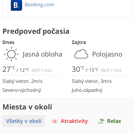
Booking.com
Predpoveď počasia
Dnes
Zajtra
Jasná obloha
Polojasno
27
30
°C
°C
/
12
°C
deň
/
noc
/
15
°C
deň
/
noc
Slabý vietor
,
2
m/s
Slabý vietor
,
3
m/s
Severo-východný
Juho-západný
Miesta v okolí
Všetky v okolí
Atraktivity
Relax