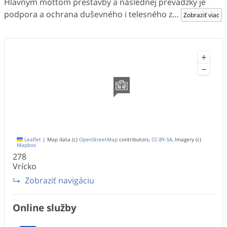
Hlavným mottom prestavby a následnej prevádzky je
podpora a ochrana duševného i telesného z
…
Zobraziť viac
+
−
Leaflet
|
Map data (c)
OpenStreetMap
contributors,
CC-BY-SA
, Imagery (c)
Mapbox
278
Vrícko
Zobraziť navigáciu
Online služby