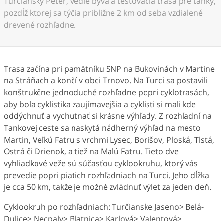
Turčiansky Peter, vedie bývala testovacia trasa pre tanky,
pozdĺž ktorej sa týčia približne 2 km od seba vzdialené
drevené rozhľadne.
Trasa začína pri pamätníku SNP na Bukovinách v Martine
na Stráňach a končí v obci Trnovo. Na Turci sa postavili
konštrukčne jednoduché rozhľadne popri cyklotrasách,
aby bola cyklistika zaujímavejšia a cyklisti si mali kde
oddýchnuť a vychutnať si krásne výhľady. Z rozhľadní na
Tankovej ceste sa naskytá nádherný výhľad na mesto
Martin, Veľkú Fatru s vrchmi Lysec, Borišov, Ploská, Tlstá,
Ostrá či Drienok, a tiež na Malú Fatru. Tieto dve
vyhliadkové veže sú súčasťou cyklookruhu, ktorý vás
prevedie popri piatich rozhľadniach na Turci. Jeho dĺžka
je cca 50 km, takže je možné zvládnuť výlet za jeden deň.
Cyklookruh po rozhľadniach: Turčianske Jaseno> Belá-
Dulice> Necpaly> Blatnica> Karlová> Valentová>