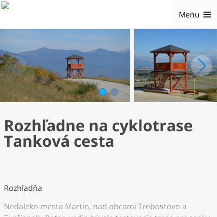
Menu
1
2
Rozhľadne na cyklotrase
Tanková cesta
Rozhľadňa
Neďaleko mesta Martin, nad obcami Trebostovo a