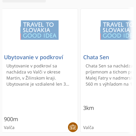
Ubytovanie v podkroví
Chata Sen
Ubytovanie v podkroví sa
Chata Sen sa nachádza 
nachádza vo Valči v okrese
príjemnom a tichom pro
Martin, v Žilinskom kraji.
Malej Fatry v nadmorske
Ubytovanie je vzdialené len 3
560 m s výhľadom na 1 
km od strediska Snowland.
vzdialené lyžiarske stred
Objekt sa nachádza v krásnom
Snowland – Valčianska d
prostredí Malej Fatry,
Chata Sen je situovaná 
3km
Martinských holí, Turčianskej
samostatnom pozemku 
kotliny a Turca. Ubytovanie
rozlohe takmer 3500 m2.
900m
poskytuje pre 1 - 10 osôb. V
jednej strany ho ohranič
objekte sa nachádza kúpeľňa,
Valčiansky potok a z dru
Valča
Valča
kuchyňa, televízor, satelit,
cesta do Valčianskej doli