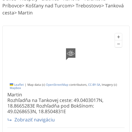
Príbovce> Košťany nad Turcom> Trebostovo> Tanková
cesta> Martin
+
−
Leaflet
|
Map data (c)
OpenStreetMap
contributors,
CC-BY-SA
, Imagery (c)
Mapbox
Martin
Rozhľadňa na Tankovej ceste: 49.0403017N,
18.8665283E Rozhľadňa pod Bokšínom:
49.0268653N, 18.8504831E
Zobraziť navigáciu