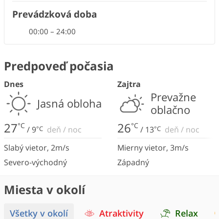
Prevádzková doba
00:00
–
24:00
Predpoveď počasia
Dnes
Zajtra
Prevažne
Jasná obloha
oblačno
27
26
°C
°C
/
9
°C
deň
/
noc
/
13
°C
deň
/
noc
Slabý vietor
,
2
m/s
Mierny vietor
,
3
m/s
Severo-východný
Západný
Miesta v okolí
Všetky v okolí
Atraktivity
Relax