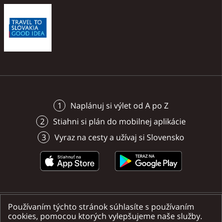
či pripojením na internet
autobusov.
Naplánuj si výlet od A po Z
Stiahni si plán do mobilnej aplikácie
Vyraz na cesty a užívaj si Slovensko
Používaním týchto stránok súhlasíte s používaním
Nájdete nás na sociálnych sieťach
cookies, pomocou ktorých vylepšujeme naše služby.