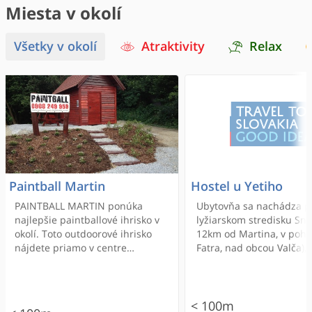
Miesta v okolí
Všetky v okolí
Atraktivity
Relax
Paintball Martin
Hostel u Yetiho
PAINTBALL MARTIN ponúka
Ubytovňa sa nachádza p
najlepšie paintballové ihrisko v
lyžiarskom stredisku Sn
okolí. Toto outdoorové ihrisko
12km od Martina, v poho
nájdete priamo v centre
Fatra, nad obcou Valča),
lyžiarskeho strediska Snowland -
lyžiarskych vlekov je vzd
Valčianska dolina.
asi 50m. Stredisko ponú
lyžiarske vleky a štvors
lanovku s celkovou kapa
< 100m