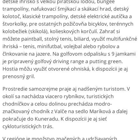
detské ihrisko s veľkou pirátskou loďou, bungee
trampolíny, nafukovací šmýkací a skákací hrad, detský
kolotoč, klasické trampolíny, detské elektrické autíčka a
štvorkolky, pre ostatných požičovňa bicyklov, terénnych
kolobežiek (skikolá), kolieskových korčulí. Zahrať si
môžete paintball, stolný tenis, biliard, využiť multifunkčné
ihriská – tenis, minifutbal, volejbal alebo rybolov a
člnkovanie na jazere. Na golfovom odpalisku s 9 jamkami
je pripravený golfový driving range a putting green.
Hostia môžu využiť otvorené ohniská, k dispozícii je aj
prenosný gril.
Prostredie samozrejme praje aj nadšeným turistom. V
okolí sa nachádza viacero rybníkov, turistických
chodníčkov a celou dolinou prechádza modro-
značkovaný chodník z Valče na sedlo Maríková a ďalej
pokračuje do Kuneradu. K dispozícii je aj sieť
cykloturistických trás.
V regióne je množstvo značených a udržiavaných