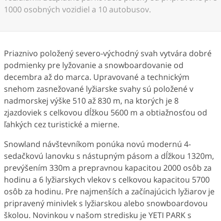
1000 osobných vozidiel a 10 autobusov.
Priaznivo položený severo-východný svah vytvára dobré
podmienky pre lyžovanie a snowboardovanie od
decembra až do marca. Upravované a technickým
snehom zasnežované lyžiarske svahy sú položené v
nadmorskej výške 510 až 830 m, na ktorých je 8
zjazdoviek s celkovou dĺžkou 5600 m a obtiažnosťou od
ľahkých cez turistické a mierne.
Snowland návštevníkom ponúka novú modernú 4-
sedačkovú lanovku s nástupným pásom a dĺžkou 1320m,
prevýšením 330m a prepravnou kapacitou 2000 osôb za
hodinu a 6 lyžiarskych vlekov s celkovou kapacitou 5700
osôb za hodinu. Pre najmenších a začínajúcich lyžiarov je
pripravený minivlek s lyžiarskou alebo snowboardovou
školou. Novinkou v našom stredisku je YETI PARK s