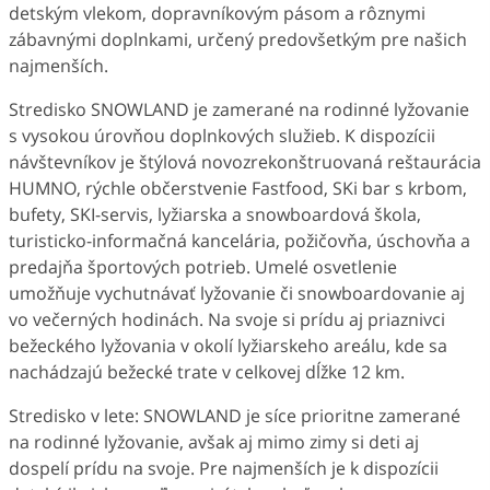
detským vlekom, dopravníkovým pásom a rôznymi
zábavnými doplnkami, určený predovšetkým pre našich
najmenších.
Stredisko SNOWLAND je zamerané na rodinné lyžovanie
s vysokou úrovňou doplnkových služieb. K dispozícii
návštevníkov je štýlová novozrekonštruovaná reštaurácia
HUMNO, rýchle občerstvenie Fastfood, SKi bar s krbom,
bufety, SKI-servis, lyžiarska a snowboardová škola,
turisticko-informačná kancelária, požičovňa, úschovňa a
predajňa športových potrieb. Umelé osvetlenie
umožňuje vychutnávať lyžovanie či snowboardovanie aj
vo večerných hodinách. Na svoje si prídu aj priaznivci
bežeckého lyžovania v okolí lyžiarskeho areálu, kde sa
nachádzajú bežecké trate v celkovej dĺžke 12 km.
Stredisko v lete: SNOWLAND je síce prioritne zamerané
na rodinné lyžovanie, avšak aj mimo zimy si deti aj
dospelí prídu na svoje. Pre najmenších je k dispozícii