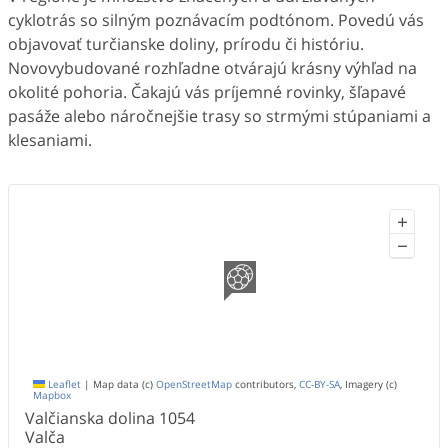
cyklotrás so silným poznávacím podtónom. Povedú vás
objavovať turčianske doliny, prírodu či históriu.
Novovybudované rozhľadne otvárajú krásny výhľad na
okolité pohoria. Čakajú vás príjemné rovinky, šľapavé
pasáže alebo náročnejšie trasy so strmými stúpaniami a
klesaniami.
+
−
Leaflet
|
Map data (c)
OpenStreetMap
contributors,
CC-BY-SA
, Imagery (c)
Mapbox
Valčianska dolina
1054
Valča