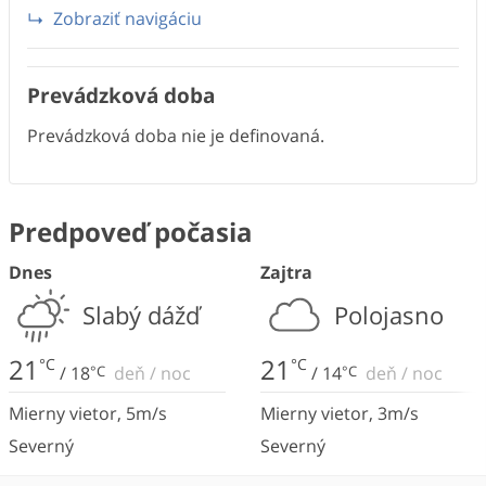
Zobraziť navigáciu
Prevádzková doba
Prevádzková doba nie je definovaná.
Predpoveď počasia
Dnes
Zajtra
Slabý dážď
Polojasno
21
21
°C
°C
/
18
°C
deň
/
noc
/
14
°C
deň
/
noc
Mierny vietor
,
5
m/s
Mierny vietor
,
3
m/s
Severný
Severný