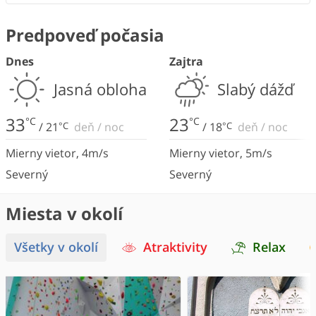
Predpoveď počasia
Dnes
Zajtra
Jasná obloha
Slabý dážď
33
23
°C
°C
/
21
°C
deň
/
noc
/
18
°C
deň
/
noc
Mierny vietor
,
4
m/s
Mierny vietor
,
5
m/s
Severný
Severný
Miesta v okolí
Všetky v okolí
Atraktivity
Relax