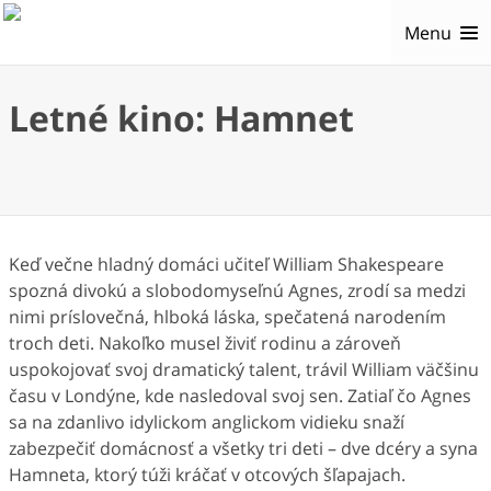
Menu
Letné kino: Hamnet
Keď večne hladný domáci učiteľ William Shakespeare
spozná divokú a slobodomyseľnú Agnes, zrodí sa medzi
nimi príslovečná, hlboká láska, spečatená narodením
troch deti. Nakoľko musel živiť rodinu a zároveň
uspokojovať svoj dramatický talent, trávil William väčšinu
času v Londýne, kde nasledoval svoj sen. Zatiaľ čo Agnes
sa na zdanlivo idylickom anglickom vidieku snaží
zabezpečiť domácnosť a všetky tri deti – dve dcéry a syna
Hamneta, ktorý túži kráčať v otcových šľapajach.