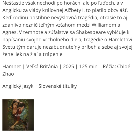
Nešťastie však nechodí po horách, ale po ľuďoch, a v
Anglicku za vlády kráľovnej Alžbety I. to platilo obzvlášť.
Keď rodinu postihne nevýslovná tragédia, otrasie to aj
zdanlivo nezničiteľným vzťahom medzi Williamom a
Agnes. V temnote a zúfalstve sa Shakespeare vybičuje k
napísaniu svojho vrcholného diela, tragédie o Hamletovi.
Svetu tým daruje nezabudnuteľný príbeh a sebe aj svojej
žene liek na žiaľ a trápenie.
Hamnet | Veľká Británia | 2025 | 125 min | Réžia: Chloé
Zhao
Anglický jazyk + Slovenské titulky