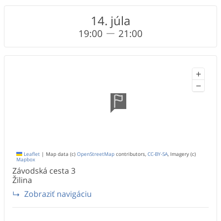
14. júla
19:00
21:00
+
−
Leaflet
|
Map data (c)
OpenStreetMap
contributors,
CC-BY-SA
, Imagery (c)
Mapbox
Závodská cesta
3
Žilina
Zobraziť navigáciu