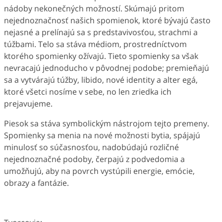
nádoby nekonečných možností. Skúmajú pritom
nejednoznačnosť našich spomienok, ktoré bývajú často
nejasné a prelínajú sa s predstavivosťou, strachmi a
túžbami. Telo sa stáva médiom, prostredníctvom
ktorého spomienky ožívajú. Tieto spomienky sa však
nevracajú jednoducho v pôvodnej podobe; premieňajú
sa a vytvárajú túžby, libido, nové identity a alter egá,
ktoré všetci nosíme v sebe, no len zriedka ich
prejavujeme.
Piesok sa stáva symbolickým nástrojom tejto premeny.
Spomienky sa menia na nové možnosti bytia, spájajú
minulosť so súčasnosťou, nadobúdajú rozličné
nejednoznačné podoby, čerpajú z podvedomia a
umožňujú, aby na povrch vystúpili energie, emócie,
obrazy a fantázie.