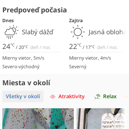
Predpoveď počasia
Dnes
Zajtra
Slabý dážď
Jasná obloha
24
22
°C
°C
/
20
°C
deň
/
noc
/
17
°C
deň
/
noc
Mierny vietor
,
5
m/s
Mierny vietor
,
4
m/s
Severo-východný
Severný
Miesta v okolí
Všetky v okolí
Atraktivity
Relax