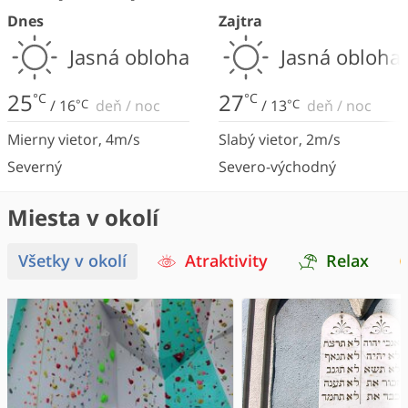
Dnes
Zajtra
Jasná obloha
Jasná obloha
25
27
°C
°C
/
16
°C
deň
/
noc
/
13
°C
deň
/
noc
Mierny vietor
,
4
m/s
Slabý vietor
,
2
m/s
Severný
Severo-východný
Miesta v okolí
Všetky v okolí
Atraktivity
Relax