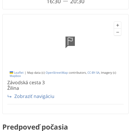
16:30
20:30
+
−
Leaflet
|
Map data (c)
OpenStreetMap
contributors,
CC-BY-SA
, Imagery (c)
Mapbox
Závodská cesta
3
Žilina
Zobraziť navigáciu
Predpoveď počasia