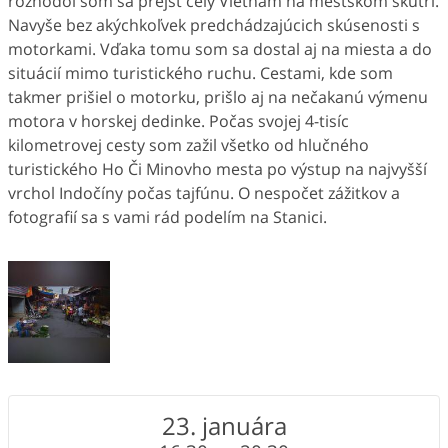
rozhodol som sa prejsť celý Vietnam na mestskom skútri.
Navyše bez akýchkoľvek predchádzajúcich skúsenosti s
motorkami. Vďaka tomu som sa dostal aj na miesta a do
situácií mimo turistického ruchu. Cestami, kde som
takmer prišiel o motorku, prišlo aj na nečakanú výmenu
motora v horskej dedinke. Počas svojej 4-tisíc
kilometrovej cesty som zažil všetko od hlučného
turistického Ho Či Minovho mesta po výstup na najvyšší
vrchol Indočíny počas tajfúnu. O nespočet zážitkov a
fotografií sa s vami rád podelím na Stanici.
23. januára