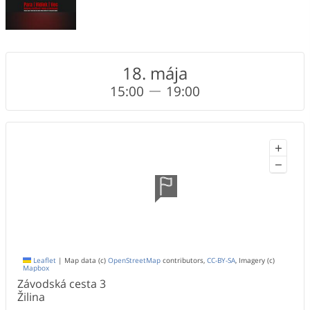
18. mája
15:00
19:00
+
−
Leaflet
|
Map data (c)
OpenStreetMap
contributors,
CC-BY-SA
, Imagery (c)
Mapbox
Závodská cesta
3
Žilina