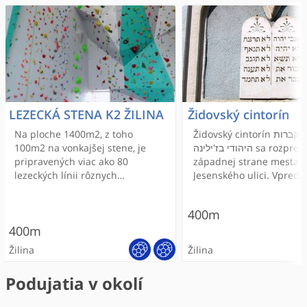
LEZECKÁ STENA K2 ŽILINA
Židovský cintorín
Na ploche 1400m2, z toho
Židovský cintorín בית-הקברות
100m2 na vonkajšej stene, je
היהודי בז'ילינה sa rozprestiera na
pripravených viac ako 80
západnej strane mesta 
lezeckých línii rôznych
Jesenského ulici. Vpredu
obtiažností na kratších, dlhších,
kovová vchodová brána, kt
kolmých, mierne previsnutých,
trojosová, s trojuholník
400m
previsnutých a položených
štítom a hebrejským nápi
400m
profiloch. Každá z ciest je
ם יש אחריתותקותך לאתכרת
klasifikovaná a farebne
Cintorín má veľkosť 40 x
Žilina
Žilina
označená. Cesty v profiloch sú
metrov a po celej dĺžke j
pravidelne obmieňané a
ohradený pevným múrom.
Podujatia v okolí
ponúkajú veľkú variabilitu
bránou sa nachádza top
lezenia. Maximálna výška steny
alej, ktorá vedie k ceremoniálnej