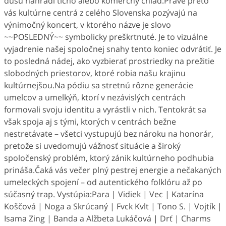
dušu nahradí ticho alebo komerčný chlad.Práve preto
vás kultúrne centrá z celého Slovenska pozývajú na
výnimočný koncert, v ktorého názve je slovo
~~POSLEDNÝ~~ symbolicky preškrtnuté. Je to vizuálne
vyjadrenie našej spoločnej snahy tento koniec odvrátiť. Je
to posledná nádej, ako vyzbierať prostriedky na prežitie
slobodných priestorov, ktoré robia našu krajinu
kultúrnejšou.Na pódiu sa stretnú rôzne generácie
umelcov a umelkýň, ktorí v nezávislých centrách
formovali svoju identitu a vyrástli v nich. Tentokrát sa
však spoja aj s tými, ktorých v centrách bežne
nestretávate – všetci vystupujú bez nároku na honorár,
pretože si uvedomujú vážnosť situácie a široký
spoločenský problém, ktorý zánik kultúrneho podhubia
prináša.Čaká vás večer plný pestrej energie a nečakaných
umeleckých spojení – od autentického folklóru až po
súčasný trap. Vystúpia:Para | Vidiek | Vec | Katarína
Koščová | Noga a Skrúcaný | Fvck Kvlt | Tono S. | Vojtík |
Isama Zing | Banda a Alžbeta Lukáčová | Drť | Charms