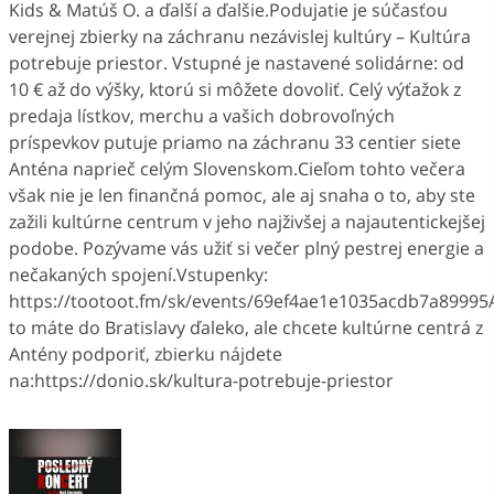
Kids & Matúš O. a ďalší a ďalšie.Podujatie je súčasťou
verejnej zbierky na záchranu nezávislej kultúry – Kultúra
potrebuje priestor. Vstupné je nastavené solidárne: od
10 € až do výšky, ktorú si môžete dovoliť. Celý výťažok z
predaja lístkov, merchu a vašich dobrovoľných
príspevkov putuje priamo na záchranu 33 centier siete
Anténa naprieč celým Slovenskom.Cieľom tohto večera
však nie je len finančná pomoc, ale aj snaha o to, aby ste
zažili kultúrne centrum v jeho najživšej a najautentickejšej
podobe. Pozývame vás užiť si večer plný pestrej energie a
nečakaných spojení.Vstupenky:
https://tootoot.fm/sk/events/69ef4ae1e1035acdb7a89995
to máte do Bratislavy ďaleko, ale chcete kultúrne centrá z
Antény podporiť, zbierku nájdete
na:https://donio.sk/kultura-potrebuje-priestor