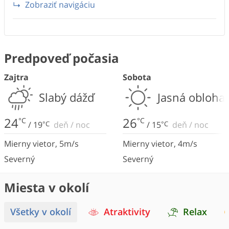
Zobraziť navigáciu
Predpoveď počasia
Zajtra
Sobota
Slabý dážď
Jasná obloha
24
26
°C
°C
/
19
°C
deň
/
noc
/
15
°C
deň
/
noc
Mierny vietor
,
5
m/s
Mierny vietor
,
4
m/s
Severný
Severný
Miesta v okolí
Všetky v okolí
Atraktivity
Relax