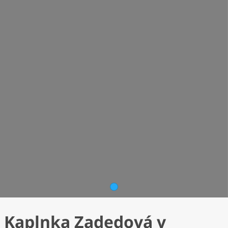
1
Kaplnka Zadedová v