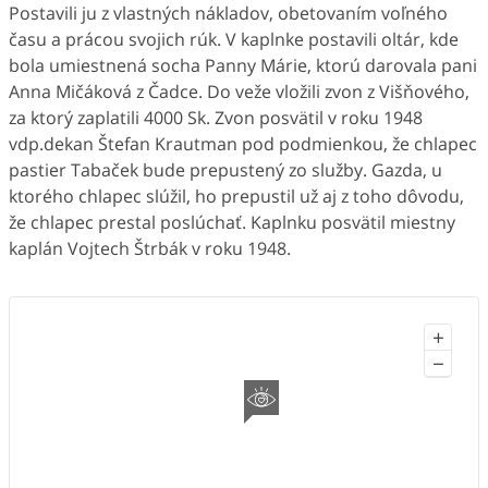
Postavili ju z vlastných nákladov, obetovaním voľného
času a prácou svojich rúk. V kaplnke postavili oltár, kde
bola umiestnená socha Panny Márie, ktorú darovala pani
Anna Mičáková z Čadce. Do veže vložili zvon z Višňového,
za ktorý zaplatili 4000 Sk. Zvon posvätil v roku 1948
vdp.dekan Štefan Krautman pod podmienkou, že chlapec
pastier Tabaček bude prepustený zo služby. Gazda, u
ktorého chlapec slúžil, ho prepustil už aj z toho dôvodu,
že chlapec prestal poslúchať. Kaplnku posvätil miestny
kaplán Vojtech Štrbák v roku 1948.
+
−