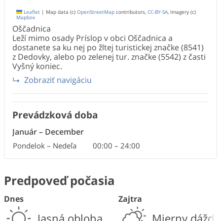
Leaflet
|
Map data (c)
OpenStreetMap
contributors,
CC-BY-SA
, Imagery (c)
Mapbox
Oščadnica
Leží mimo osady Príslop v obci Oščadnica a
dostanete sa ku nej po žltej turistickej značke (8541)
z Dedovky, alebo po zelenej tur. značke (5542) z časti
Vyšný koniec.
Zobraziť navigáciu
Prevádzková doba
Január
–
December
Pondelok – Nedeľa
00:00
–
24:00
Predpoveď počasia
Dnes
Zajtra
Jasná obloha
Mierny dážď